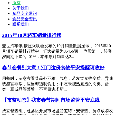
所有
关于我们
食品安全常识
食品安全资讯
联系我们
2015年10月轿车销量排行榜
盖世汽车讯 按照乘联会发布的10月销量数据显示， 2015年10
月轿车销量排行榜中，轩逸销量为35456辆， 位居第一，较客
岁同期下降0。01%，本年累计销量达2...
春节会餐别大意！江门这份食物平安提醒请收好
用餐时，留意察看菜品外不雅、气息，若发觉食物变质、异味
或感官非常，应当即遏制食用；不吃未烧熟煮透的肉类、蛋
类、豆成品等菜肴，不盲目逃求新...
【市监动态】我市春节期间市场监管平安底线
成立督查组，赴县区开展市场监管范畴平安督查。沉点放哨农