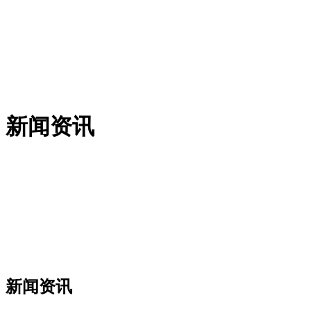
新闻资讯
新闻资讯