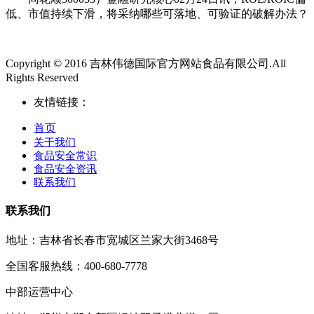
低、市值持续下滑，将采纳哪些可落地、可验证的破解办法？
Copyright © 2016 吉林伟德国际官方网站食品有限公司.All
Rights Reserved
友情链接：
首页
关于我们
食品安全常识
食品安全资讯
联系我们
联系我们
地址：吉林省长春市宽城区兰家大街3468号
全国客服热线：400-680-7778
中部运营中心