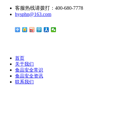
客服热线请拨打：400-680-7778
hysphn@163.com
首页
关于我们
食品安全常识
食品安全资讯
联系我们