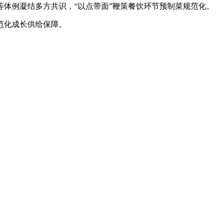
体例凝结多方共识，“以点带面”鞭策餐饮环节预制菜规范化。
范化成长供给保障。