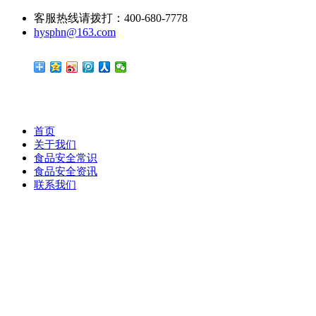
客服热线请拨打：400-680-7778
hysphn@163.com
首页
关于我们
食品安全常识
食品安全资讯
联系我们