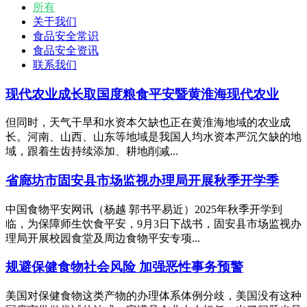
所有
关于我们
食品安全常识
食品安全资讯
联系我们
现代农业成长取国度粮食平安暨黄淮海现代农业
但同时，天气干旱和水资本欠缺也正在黄淮海地域的农业成
长。河南、山西、山东等地域是我国人均水资本严沉欠缺的地
域，跟着生齿持续添加、耕地削减...
省廊坊市固安县市场监视办理局开展秋季开学季
中国食物平安网讯（杨越 郭书平易近）2025年秋季开学到
临，为保障师生饮食平安，9月3日下战书，固安县市场监视办
理局开展校园食堂及周边食物平安专项...
规避保健食物社会风险 加强恶性事务预警
美国对保健食物这类产物的办理体系体例分歧，美国没有这种