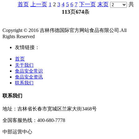
首页
上一页
1
2
3
4
5
6
7
下一页
末页
共
113
页
674
条
Copyright © 2016 吉林伟德国际官方网站食品有限公司.All
Rights Reserved
友情链接：
首页
关于我们
食品安全常识
食品安全资讯
联系我们
联系我们
地址：吉林省长春市宽城区兰家大街3468号
全国客服热线：400-680-7778
中部运营中心