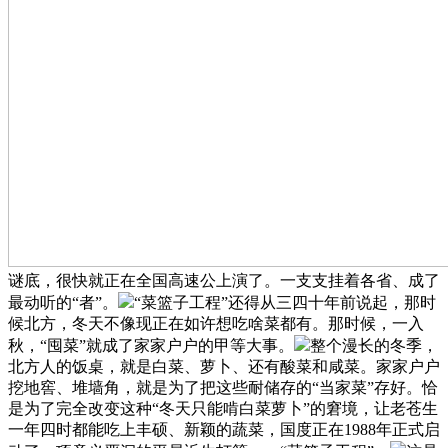
谜底，很快就正在全国高速公上演了。一支支挂着各省、成了
最动听的“者”。
“菜篮子工程”还得从三四十年前说起，那时
候北方，冬天不像现正在如许想吃啥菜都有。那时候，一入
秋，“囤菜”就成了家家户户的甲等大事。
整个漫长的冬季，
北方人的饭桌，就是白菜、萝卜、还有酸菜和咸菜。家家户户
挖地窖、堆墙角，就是为了把这些耐储存的“当家菜”存好。恰
是为了完全改变这种“冬天只能啃白菜萝卜”的窘境，让老苍生
一年四时都能吃上丰硕、新颖的蔬菜，国度正在1988年正式启