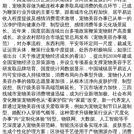
期，宠物美容做为毗连根本豢养取高端消费的焦点环节，已成
为鞭策行业升级的主要引擎。跟着城市化历程加快、居平易近
收入程度提拔及感情消费需求激增，宠物美容办事已从单一的
洁净护理向健康办理、制型设想、感情消费等多元化场景延
长。近年来，国度层面连续出台多项政策鞭策宠物财产高质量
成长。农业农村部结合市场监管总局发布《宠物美容办事规
范》，对办事流程、东西利用、平安等环定同一尺度，裁减无
证运营从体，鞭策行业集中度提拔。处所亦积极响应，如浙江
省出台《关于推进宠物经济成长的看法》，提出到2030年建成
全国宠物经济立异策源地，并设立专项基金支撑宠物美容手艺
研发取品牌培育。国度统计局数据显示，中国城镇居平易近人
均可安排收入持续增加，消费布局向办事型升级。宠物仆人对
美容办事的领取志愿显著加强，从根本洁净向皮肤护理、制型
设想、医疗级美容等高端范畴延长。下沉市场潜力加快，三四
线城市宠物美容消费增速迅猛，成为行业新增加极。社会布局
变化鞭策宠物脚色从“看家护院”向“家庭”改变。新一代养宠人
群通过宠物美容传送关爱取审美，例如为宠物定制节日从题制
型、婚配仆人穿搭气概等。这种需求升级鞭策行业从“尺度化
办事”向“定制化体验”转型。物联网、大数据、人工智能等手
艺深度渗入宠物美容范畴。智能洗浴设备实现水温、皮肤形态
生成个性化护理方案；区块链手艺使用于产物溯源办理，消费