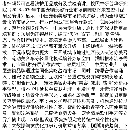
者扫码即可查看洗护用品成分及质检演讲。按照中研普华研究
院《2026-2030年中国宠物美容行业市场前瞻取将来投资计谋
阐发演讲》显示，中国宠物美容市场持续扩容，成为全球增加
最快的市场之一。行业已构成“三层合作款式”：底层为社区
店，聚焦价钱取便当性；中层为专业店，通过手艺深度绑定高
端客群；顶层为连锁品牌，建立“美容+寄养+培训+零售”生
态，整合财产链资本。高端定务渗入率高。二线城市增速迅
猛，依托经济成长取消费不雅念升级，市场规模占比持续提
拔。下沉市场潜力庞大，三四线城市通过社区嵌入式迷你美容
坐、流动美容车等轻量化模式填补办事空白，满脚根本洁净需
求。行业呈现“分层合作款式”，底层社区店、中层专业店、顶
层连锁品牌通过差同化策略占领市场。同时，跨界合作者涌
入，如宠物食物企业、互联网平台通过投资并购结构美容范
畴，沉塑合作法则。宠物美容办事向“美容+健康+感情”分析办
事转型。根本护理延长至皮肤办理、毛发护理、牙齿洁净等医
疗级项目；场景化办事兴起，如婚礼宠物制型、影视拍摄定制
美容等特殊需求办事；持久护理打算逐步普及，机构通过按期
宠物健康情况供给针对性方案。智能设备取数字化东西使用普
及。智能洗浴系统、无应激修剪设备、宠物情感监测手艺等立
异产物出现；AI制型设想系统按照宠物特征生成个性化方
案；大数据阐发优化办事订价取营销方案，预测消费趋向。下