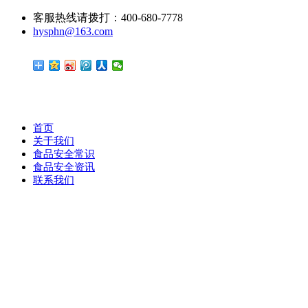
客服热线请拨打：400-680-7778
hysphn@163.com
首页
关于我们
食品安全常识
食品安全资讯
联系我们