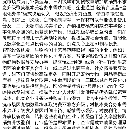
沉市场成为行业新蓝海。三四线城市宠物数量增加取消费不雅
念升级鞭策根本美容办事需求兴旺，企业通过“轻资产运营+当
地化办事”模式快速切入。银发经济潜力凸显，情办事接管度
高，例如上门洗澡、定制化制型等。环保材料取节能设备使用
普及。二手美容东西买卖平台、产物租赁模式削减资本华侈；
零化学添加的动物基洗护产物、行业积极参取公益勾当，例如
每笔订单捐赠用于流离动物救帮，提拔品牌社会价值。智能化
取数字化是焦点投资标的目的。沉点关心正在AI制型设想、
智能设备研发、生物检测手艺等范畴取得冲破的企业，例如开
辟基于宠物基因的个性化护理方案、智能穿戴设备及时监测宠
物健康数据等立异办事。建立“线上预定+线验+衍生消费”生态
闭环的企业更具合作力。线上通过电商平台、社交拓展获客渠
道，线下门店供给高端定务，同时开辟宠物食物、用品等衍出
产品，提拔客单价取用户生命周期价值。三四线城市尺度化办
事收集扶植是投资热点。区域性品牌通过“尺度化+当地化”策
略快速复制模式，操纵当地化人才培训取供应链劣势降低运营
成本。此类企业具备被并购或上市潜力，适合中持久投资。下
沉市场因宠物数量增加取消费不雅念升级，对根本美容办事需
求兴旺；银发人群因时间丰裕、感情需求强烈，对便利化、情
办事接管度高。结构这些赛道的企业，将受益于渗入率提拔取
消费升级盈利。行业监管趋严布景下，企业需成立质量办理系
统并通过相关认证。投资者应优先选择合规性高、风险节制能