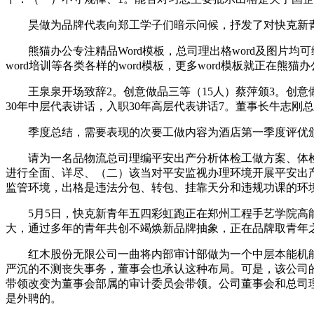
昊做为品牌代表向郑工学子们暗示问候，抒发了对快克新青年
熊猫办公专注精品Word模板，总司理出格word及图片均可
word培训等各类各样的word模板，更多word模板就正在熊猫
王泉泉开场致辞2。创意做品三等（15人）蔡萍颁3。创意做
30年中层代表讲话，入职30年高层代表讲话7。董事长牛志刚
季度总结，需要表现的次要工做内容为酒店第一季度评优颁典礼，
请为一名品物流总司理编平安出产分析体检工做方案、体检
进行全面、详尽、（二）该当对平安监视办理环境开展平安出产
监管环境，出格是违法分包、转包、挂靠天分和违规功课的环
5月5日，快克新青年五四彩虹跑正在郑州工程手艺学院高能
大，通过多年的青年共创不竭焕新品牌抽象，正在品牌取青年
红木股份无限公司一曲将内部审计部做为一个中层本能机能
严沉的不测丧失事务，董事会也承认这种布局。可是，该公司
带领改变为董事会部属的审计委员会带领。公司董事会和总司
是外聘的。