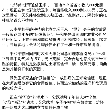
“以前种保守通俗玉米，一亩地辛辛苦苦才收入800元摆
布；现正在种七彩文玩玉米，每亩能收入3000到5000元，正在
这里做活一天又能够拿到100块工钱。”说到这儿，隔邻村的张
桂琼笑得合不拢嘴了。
云南平和平静种植的七彩文玩玉米，“网红”身份的背后是
一段长达两年多的“研发长征”。平和平静田间四时农业公司的
科研团队，正在云南和周边省份进行种植试验，顶骄阳、踏红
土，寻遍多地，最终将脚步停正在了平和平静市温泉街道。
平和平静田间四时农业无限公司总司理李雨引见：“平和
平静年平均气温约15℃，光照充脚，完全合适七彩文玩玉米喜
温的特征。特别是温泉周边土壤富含钾、磷、铁等元素，简曲
是为其量身打制的家园”。
做为玉米家族的“颜值担任”，成熟后的玉米粒偏硬，现正
在大师曾经放弃它的食用价值，转而逃求触感的温润和盘玩后
的琥珀光泽。
正在“皆可盘”的潮水下，它既满脚了年轻人对“个性
化”取“悦己”的逃求，又承载着“多子多福”的夸姣寄意，难怪
能一跃成为火出圈的立异型特色农产物！