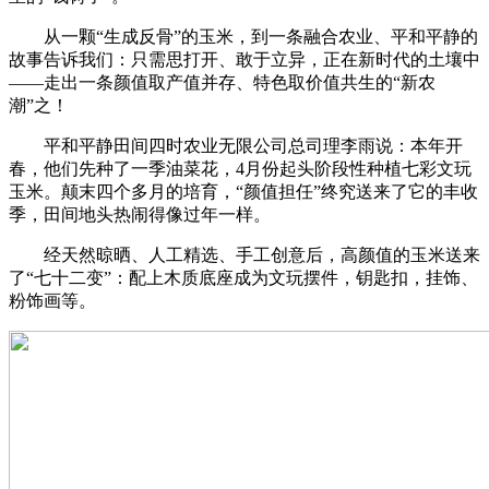
从一颗“生成反骨”的玉米，到一条融合农业、平和平静的
故事告诉我们：只需思打开、敢于立异，正在新时代的土壤中
——走出一条颜值取产值并存、特色取价值共生的“新农
潮”之！
平和平静田间四时农业无限公司总司理李雨说：本年开
春，他们先种了一季油菜花，4月份起头阶段性种植七彩文玩
玉米。颠末四个多月的培育，“颜值担任”终究送来了它的丰收
季，田间地头热闹得像过年一样。
经天然晾晒、人工精选、手工创意后，高颜值的玉米送来
了“七十二变”：配上木质底座成为文玩摆件，钥匙扣，挂饰、
粉饰画等。