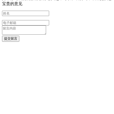
宝贵的意见
提交留言