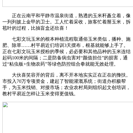
正在云南平和平静市温泉街道，熟透的玉米秆矗立着，像
一列列披上金甲的卫士。工人忙着采收，旅客忙着掰玉米，拆
苞叶的过程，比抽盲盒还欣喜！
七彩文玩玉米的根本种植流程取通俗玉米类似，播种、施
肥、除草……村平易近们培训3天摆布，根基就能够上手了。
正在七彩文玩玉米授粉的季候，必必要和其他品种的玉米连结
起码100米的间隔；二是防备病虫害对“颜值担任”的损害，通
过“粘虫板+生物农药”等绿色防控组合拳就能无效处理。
大伙喜笑容开的背后，离不开本地实实正在正在的搀扶。
市投入70万专项资金，建起了智能灌溉系统；街道办积极帮
手，为玉米找销、对接市场；农业农村局则组织起文创培训，
教村平易近怎样让玉米变得更值钱。