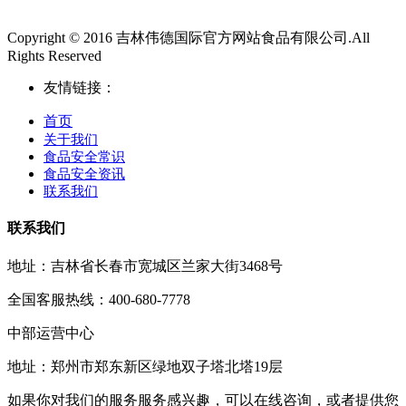
Copyright © 2016 吉林伟德国际官方网站食品有限公司.All
Rights Reserved
友情链接：
首页
关于我们
食品安全常识
食品安全资讯
联系我们
联系我们
地址：吉林省长春市宽城区兰家大街3468号
全国客服热线：400-680-7778
中部运营中心
地址：郑州市郑东新区绿地双子塔北塔19层
如果你对我们的服务服务感兴趣，可以在线咨询，或者提供您