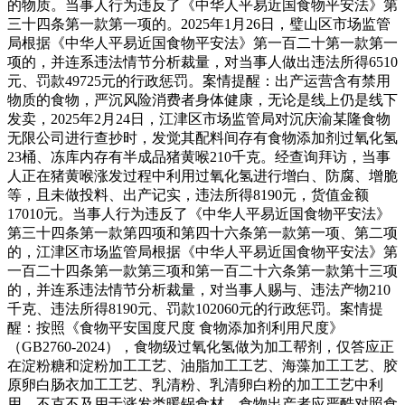
的物质。当事人行为违反了《中华人平易近国食物平安法》第
三十四条第一款第一项的。2025年1月26日，璧山区市场监管
局根据《中华人平易近国食物平安法》第一百二十第一款第一
项的，并连系违法情节分析裁量，对当事人做出违法所得6510
元、罚款49725元的行政惩罚。案情提醒：出产运营含有禁用
物质的食物，严沉风险消费者身体健康，无论是线上仍是线下
发卖，2025年2月24日，江津区市场监管局对沉庆渝某隆食物
无限公司进行查抄时，发觉其配料间存有食物添加剂过氧化氢
23桶、冻库内存有半成品猪黄喉210千克。经查询拜访，当事
人正在猪黄喉涨发过程中利用过氧化氢进行增白、防腐、增脆
等，且未做投料、出产记实，违法所得8190元，货值金额
17010元。当事人行为违反了《中华人平易近国食物平安法》
第三十四条第一款第四项和第四十六条第一款第一项、第二项
的，江津区市场监管局根据《中华人平易近国食物平安法》第
一百二十四条第一款第三项和第一百二十六条第一款第十三项
的，并连系违法情节分析裁量，对当事人赐与、违法产物210
千克、违法所得8190元、罚款102060元的行政惩罚。案情提
醒：按照《食物平安国度尺度 食物添加剂利用尺度》
（GB2760-2024），食物级过氧化氢做为加工帮剂，仅答应正
在淀粉糖和淀粉加工工艺、油脂加工工艺、海藻加工工艺、胶
原卵白肠衣加工工艺、乳清粉、乳清卵白粉的加工工艺中利
用，不克不及用于涨发类暖锅食材。食物出产者应严酷对照食