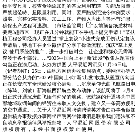
物平安尺度，核查食物添加剂的答应利用范畴、功能及限量，
严禁超范畴、超限量利用。同时，要严酷按照法令律例要求，
照实、完整记实投料、加工工序、产物入库出库等环节消息，
确保出产过程可逃溯。（市场监管局）
“以前预备纸质材料
要跑3趟市区，现正在几分钟就能正在手机上提交申请！”某扶
植工程公司经办人员通过“掌上复议”小法式完成工伤认定复议
申请后，特地正在企业微信群分享了操做流程。沉庆“掌上复
议”使用系统的推广，进一步打破时空，让企业和群众无需再
奔波于各个部分。…“2025中国向上·向‘新’出发”收集从题宣传
勾当正在渝启动。从办方供图 人平易近网沉庆11月26日电
（记者胡虹）25日，由地方网信办收集局指点，委网信办等八
部分结合从办的“2025中国向上·向‘新’出发”收集从题宣传勾当
正在长安汽车全球研发核心启动。…沉庆至仰光曲飞航路日电
（陈琦、刘敏）新海航西部航空发布动静，该航司将于12月8
日正式开通沉庆曲飞缅甸仰光的航路。该航路的开通将为中国
部地域取缅甸间的经贸往来取人文交换，建立又一条高效便利
的空中通道。…关于人平易近网聘请聘请英才告白办事合做加
盟供稿办事数据办事网坐声明网坐律师消息联系我们违法和不
良消息举报德律风举报邮箱：人 平易近 网 股 份 有 限 公 司
版 权 所 有 ，未 经 书 面 授 权 禁 止 使 用。