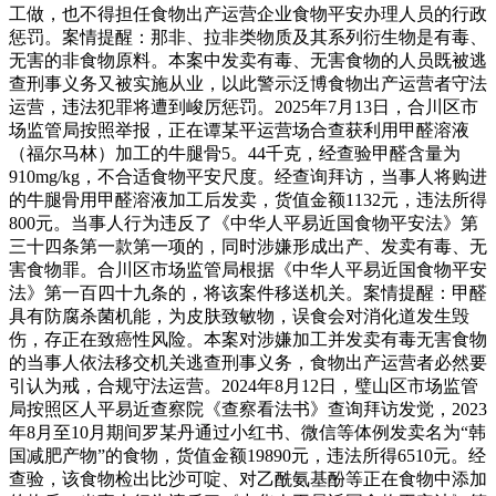
工做，也不得担任食物出产运营企业食物平安办理人员的行政
惩罚。案情提醒：那非、拉非类物质及其系列衍生物是有毒、
无害的非食物原料。本案中发卖有毒、无害食物的人员既被逃
查刑事义务又被实施从业，以此警示泛博食物出产运营者守法
运营，违法犯罪将遭到峻厉惩罚。2025年7月13日，合川区市
场监管局按照举报，正在谭某平运营场合查获利用甲醛溶液
（福尔马林）加工的牛腿骨5。44千克，经查验甲醛含量为
910mg/kg，不合适食物平安尺度。经查询拜访，当事人将购进
的牛腿骨用甲醛溶液加工后发卖，货值金额1132元，违法所得
800元。当事人行为违反了《中华人平易近国食物平安法》第
三十四条第一款第一项的，同时涉嫌形成出产、发卖有毒、无
害食物罪。合川区市场监管局根据《中华人平易近国食物平安
法》第一百四十九条的，将该案件移送机关。案情提醒：甲醛
具有防腐杀菌机能，为皮肤致敏物，误食会对消化道发生毁
伤，存正在致癌性风险。本案对涉嫌加工并发卖有毒无害食物
的当事人依法移交机关逃查刑事义务，食物出产运营者必然要
引认为戒，合规守法运营。2024年8月12日，璧山区市场监管
局按照区人平易近查察院《查察看法书》查询拜访发觉，2023
年8月至10月期间罗某丹通过小红书、微信等体例发卖名为“韩
国减肥产物”的食物，货值金额19890元，违法所得6510元。经
查验，该食物检出比沙可啶、对乙酰氨基酚等正在食物中添加