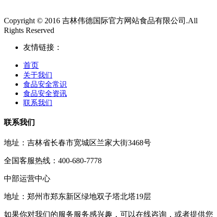
Copyright © 2016 吉林伟德国际官方网站食品有限公司.All
Rights Reserved
友情链接：
首页
关于我们
食品安全常识
食品安全资讯
联系我们
联系我们
地址：吉林省长春市宽城区兰家大街3468号
全国客服热线：400-680-7778
中部运营中心
地址：郑州市郑东新区绿地双子塔北塔19层
如果你对我们的服务服务感兴趣，可以在线咨询，或者提供您