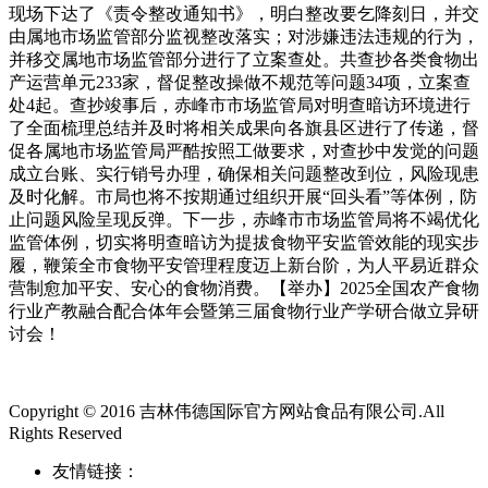
现场下达了《责令整改通知书》，明白整改要乞降刻日，并交
由属地市场监管部分监视整改落实；对涉嫌违法违规的行为，
并移交属地市场监管部分进行了立案查处。共查抄各类食物出
产运营单元233家，督促整改操做不规范等问题34项，立案查
处4起。查抄竣事后，赤峰市市场监管局对明查暗访环境进行
了全面梳理总结并及时将相关成果向各旗县区进行了传递，督
促各属地市场监管局严酷按照工做要求，对查抄中发觉的问题
成立台账、实行销号办理，确保相关问题整改到位，风险现患
及时化解。市局也将不按期通过组织开展“回头看”等体例，防
止问题风险呈现反弹。下一步，赤峰市市场监管局将不竭优化
监管体例，切实将明查暗访为提拔食物平安监管效能的现实步
履，鞭策全市食物平安管理程度迈上新台阶，为人平易近群众
营制愈加平安、安心的食物消费。【举办】2025全国农产食物
行业产教融合配合体年会暨第三届食物行业产学研合做立异研
讨会！
Copyright © 2016 吉林伟德国际官方网站食品有限公司.All
Rights Reserved
友情链接：