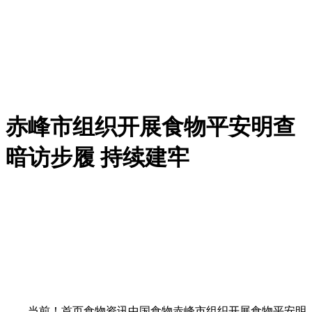
赤峰市组织开展食物平安明查
暗访步履 持续建牢
当前！首页食物资讯中国食物赤峰市组织开展食物平安明