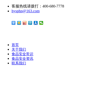
客服热线请拨打：400-680-7778
hysphn@163.com
首页
关于我们
食品安全常识
食品安全资讯
联系我们