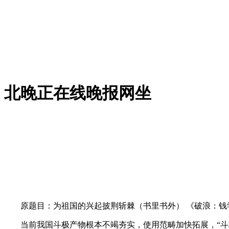
北晚正在线晚报网坐
原题目：为祖国的兴起披荆斩棘（书里书外） 《破浪：钱学森的
当前我国斗极产物根本不竭夯实，使用范畴加快拓展，“斗极+