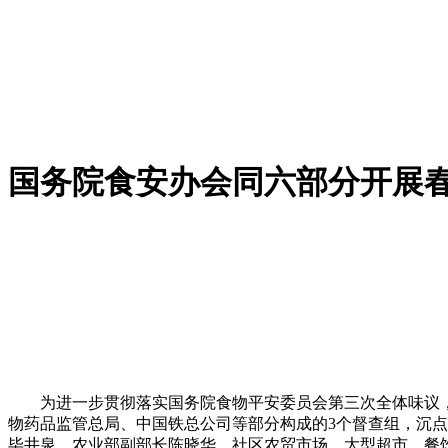
国务院食安办会同六部分开展
为进一步贯彻落实国务院食物平安委员会第三次全体味议，确保
物药品监管总局、中国铁总公司等部分构成的3个督查组，沉
毕井泉，农业部副部长陈晓华，社区农贸市场、大型超市、餐