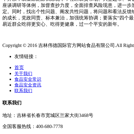
座谈调研等体例，加督查抄力度，全面排查风险现患，进一步
定。同时，找出个性问题、阐发共性问题，将问题和看法反馈
的成长，党政同责、标本兼治，加强统筹协调；要落实“四个
易近群众吃得更安心、吃得更健康，过一个平安的新年。
Copyright © 2016 吉林伟德国际官方网站食品有限公司.All Rights 
友情链接：
首页
关于我们
食品安全常识
食品安全资讯
联系我们
联系我们
地址：吉林省长春市宽城区兰家大街3468号
全国客服热线：400-680-7778