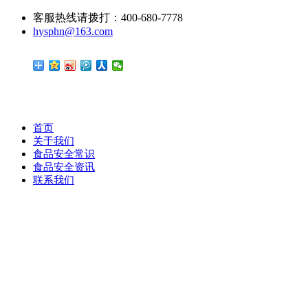
客服热线请拨打：400-680-7778
hysphn@163.com
首页
关于我们
食品安全常识
食品安全资讯
联系我们