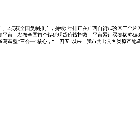
、2项获全国复制推广，持续5年排正在广西自贸试验区三个片区
平台，发布全国首个锰矿现货价钱指数，平台累计买卖额冲破8
胶葛调整“三合一”核心，“十四五”以来，我市共出具各类原产地证