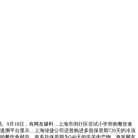
。9月18日，有网友爆料，上海市闵行区尝试小学所购餐饮食
逃溯平台显示，上海绿捷公司还曾购进多批保质期720天的冷冻
的餐饮食材中，有多款保质期为540天的牛羊肉产物，激发网友