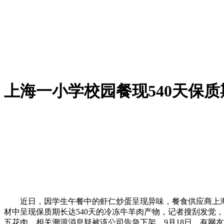
上海一小学校园餐现540天保
近日，因学生午餐中的虾仁炒蛋呈现异味，餐食供应商上海绿
材中呈现保质期长达540天的冷冻牛羊肉产物，记者搜刮发觉
五花肉，相关溯源消息疑被该公司告急下架。9月18日，有网