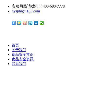
客服热线请拨打：400-680-7778
hysphn@163.com
首页
关于我们
食品安全常识
食品安全资讯
联系我们