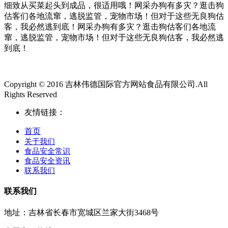
细致从买菜起头到成品，很适用哦！网采办狗有多灾？逛击狗
估客们各地流窜，逃脱监管，宠物市场！但对于这些无良狗估
客，我必然逃到底！网采办狗有多灾？逛击狗估客们各地流
窜，逃脱监管，宠物市场！但对于这些无良狗估客，我必然逃
到底！
Copyright © 2016 吉林伟德国际官方网站食品有限公司.All
Rights Reserved
友情链接：
首页
关于我们
食品安全常识
食品安全资讯
联系我们
联系我们
地址：吉林省长春市宽城区兰家大街3468号