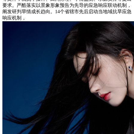
要求。严酷落实以景象形象预告为先导的应急响应联动机制，
阐发研判旱情成长趋向。14个省辖市先后启动当地域抗旱应急
响应机制，