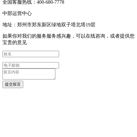
全国客服热线：400-680-7778
中部运营中心
地址：郑州市郑东新区绿地双子塔北塔19层
如果你对我们的服务服务感兴趣，可以在线咨询，或者提供您
宝贵的意见
提交留言