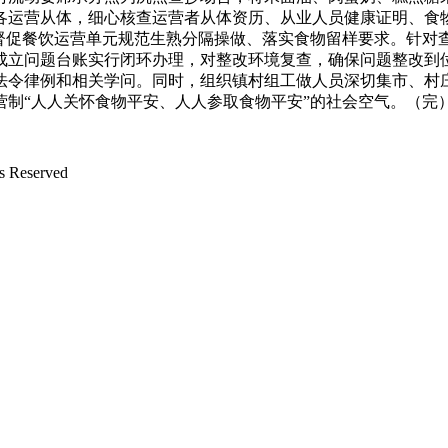
切各运营从体，细心核查运营者从体资历、从业人员健康证明、
、督促餐饮运营单元规范生熟分隔操做、落实食物留样要求。针对
立问题台账实行闭环办理，对整改环境复查，确保问题整改到位。
法令律例和相关学问。同时，组织镇村组工做人员深切集市、村
制“人人关怀食物平安、人人参取食物平安”的社会空气。（完
Reserved