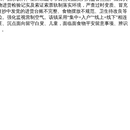
食物进货检验记实及索证索票轨制落实环境，严查过时变质、冒充
查抄中发觉的进货台账不完整、食物摆放不规范、卫生待改良等
强化监视营制空气。该镇采用“集中+入户”“线上+线下”相连
庄、沉点面向留守白叟、儿童，面临面食物平安留意事项、辨识
）。