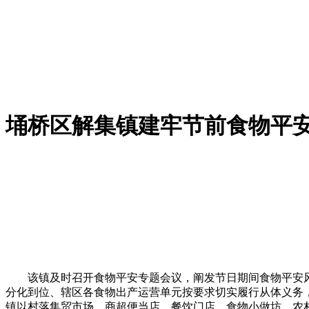
埇桥区解集镇建牢节前食物平
该镇及时召开食物平安专题会议，阐发节日期间食物平安风险
分化到位、辖区各食物出产运营单元按要求切实履行从体义务
镇以村落集贸市场、商超便当店、餐饮门店、食物小做坊、农