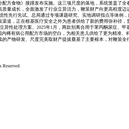
分配方食物》接踵发布实施。这三项尺度的落地，系统笼盖了全
质量成长，全面激发了行业立异活力，鞭策财产向更高程度迈进。
系统性先行先试。总局通过专项课题研究、实地调研指点等体例，
取渠道，正在根基医疗安全之外为患者供给了新的费用弥补径，
立异性处理方案。2025年1月，两款别离合用于苯丙酮尿症、
了国内稀有病公用配方市场的空白，为相关患儿供给了更为精准
续的产物研发、尺度完美取财产提拔奠基了主要根本，对鞭策全
Reserved