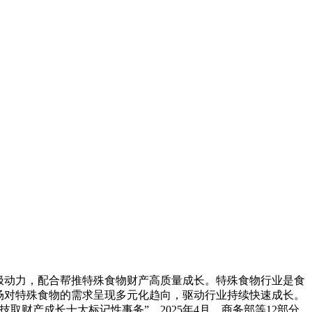
积极动力，配合帮推特殊食物财产高质量成长。特殊食物行业是食
场对特殊食物的需求呈现多元化趋向，驱动行业持续快速成长。
取财产成长十大标记性事务”。2025年4月，商务部等12部分