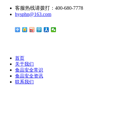
客服热线请拨打：400-680-7778
hysphn@163.com
首页
关于我们
食品安全常识
食品安全资讯
联系我们