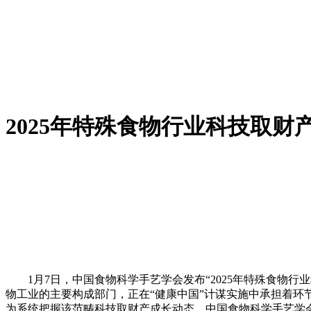
2025年特殊食物行业科技取财
1月7日，中国食物科学手艺学会发布“2025年特殊食物行
物工业的主要构成部门，正在“健康中国”计谋实施中承担着
为系统把握该范畴科技取财产成长动态，中国食物科学手艺学会通