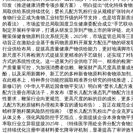
印发《推进健康消费专项步履方案》，明白提出“优化特殊食
局取供给系统持续优化；婴长儿配方乳粉行业从规模扩张转向
食物行业正成为食物工业转型升级的环节支持，也是培育新质出
的看法》，市场监管总局取国度卫生健康委配合成立“手艺联动
制定开展科学审评，打通从研发立异到产物上市的审评链。此
鞭策保健食物原料目次系统完美，2025年，市场监管总局等
动旨正在激励企业基于食药物质原料开展复方配伍产物的研发
行业供给布局，提拔高质量健康产物供给能力，更好地满脚市场
新尺度不只将检测方式提拔至更精准的手艺级别，还实现了对
方式的系统性优化。这一进展为行业供给了同一、精准的检测
产质量量可控，为加强消费者信赖、鞭策财产高尺度高质量成长
酚，以及采用新菌种、新工艺的多种新食物原料和食物添加剂
在此根本上，特种养分功能挖掘取精准养分研究的持续推进，正
新修订的《中华人平易近国食物平安法》明白将“婴长儿配方
配方注册合用该法子，并发布《婴长儿配方液态乳产物配方注
性要求，鞭策行业向更规范、更高尺度的标的目的成长，更多
儿配方乳粉原辅料办理相关事宜的通知布告》，旨正在规范企
蜡样芽胞杆菌风险防控指南》《婴长儿配方乳粉出产企业克罗诺
从体义务，强化风险防控手艺指点，全面提拔企业本身食物平
率取行业立异双提拔2025年，《特殊医学用处全养分配方食
过持续优化注册申请材料要乞降审评机制，显著提高了审评效