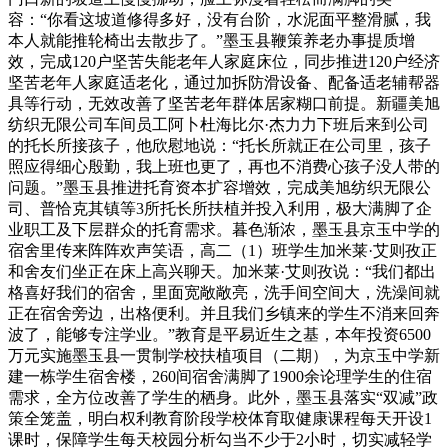
容：“你看这坡道修得多好，没有台阶，水泥面平整滑腻，我
本人就能推轮椅出去散步了。”墨玉县鞭策养老办事提质增
效，完成120户坚苦失能老年人家庭床位，同步推进120户经济
坚苦老年人家庭适老化，通过加拆防滑设备、配备适老辅帮器
具等行动，无效改善了坚苦老年群体居家糊口前提。新疆美旭
纺织无限公司车间员工阿卜杜海比尔·杰力力下班后来到公司
的托长所接孩子，他欣慰地说：“托长所就正在公司里，孩子
照应得细心殷勤，我上班也更了，再也不消费心孩子没人带的
问题。”墨玉县推进托育资本扩容增效，完成美旭纺织无限公
司、普恰克其镇等3所托长所扶植并投入利用，极大满脚了企
业职工及下层群众的托育需求。暮色渐浓，墨玉县京玉中学的
宿舍里传来阵阵欢声笑语，高二（1）班学生加米莱·艾则孜正
和舍友们坐正在床上高兴聊天。加米莱·艾则孜说：“我们都出
格喜好我们的宿舍，里面宽敞敞亮，洗手间空间大，洗澡间就
正在宿舍旁边，出格便利。并且我们乡镇来的学生不消来回奔
波了，能够专注学业。”教育是平易近生之基，本年投资6500
万元实施墨玉县一贯制学校扶植项目（二期），为京玉中学新
建一栋学生宿舍楼，260间宿舍满脚了1900余论理学生的住宿
需求，全方位改善了学生的栖身。此外，墨玉县落实“双减”政
策全笼盖，明白权利教育阶段学校体育取健康课程每天开设1
课时，保障学生每天校园分析勾当不少于2小时，切实减轻学