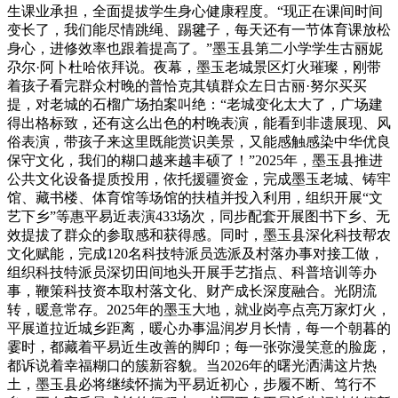
生课业承担，全面提拔学生身心健康程度。“现正在课间时间
变长了，我们能尽情跳绳、踢毽子，每天还有一节体育课放松
身心，进修效率也跟着提高了。”墨玉县第二小学学生古丽妮
尕尔·阿卜杜哈依拜说。夜幕，墨玉老城景区灯火璀璨，刚带
着孩子看完群众村晚的普恰克其镇群众左日古丽·努尔买买
提，对老城的石榴广场拍案叫绝：“老城变化太大了，广场建
得出格标致，还有这么出色的村晚表演，能看到非遗展现、风
俗表演，带孩子来这里既能赏识美景，又能感触感染中华优良
保守文化，我们的糊口越来越丰硕了！”2025年，墨玉县推进
公共文化设备提质投用，依托援疆资金，完成墨玉老城、铸牢
馆、藏书楼、体育馆等场馆的扶植并投入利用，组织开展“文
艺下乡”等惠平易近表演433场次，同步配套开展图书下乡、无
效提拔了群众的参取感和获得感。同时，墨玉县深化科技帮农
文化赋能，完成120名科技特派员选派及村落办事对接工做，
组织科技特派员深切田间地头开展手艺指点、科普培训等办
事，鞭策科技资本取村落文化、财产成长深度融合。光阴流
转，暖意常存。2025年的墨玉大地，就业岗亭点亮万家灯火，
平展道拉近城乡距离，暖心办事温润岁月长情，每一个朝暮的
霎时，都藏着平易近生改善的脚印；每一张弥漫笑意的脸庞，
都诉说着幸福糊口的簇新容貌。当2026年的曙光洒满这片热
土，墨玉县必将继续怀揣为平易近初心，步履不断、笃行不