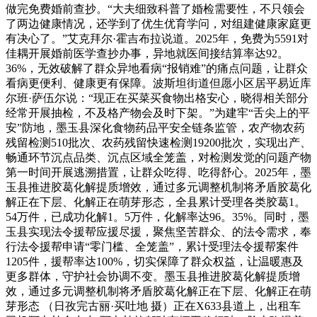
做完免费婚前查抄。“大夫细致科普了婚检需要性，不只领会
了两边健康情况，还学到了优生优育学问，对组建健康家庭更
有决心了。”艾克拜尔·霍吉布拉说道。2025年，免费为5591对
佳耦开展婚前医学查抄办事，异地就医间接结算率达92。
36%，无效破解了群众异地看病“报销难”的痛点问题，让群众
看病更便利、健康更有保障。波斯坦街道但愿小区居平易近库
尔班·萨伍尔说：“现正在买菜买食物出格安心，晓得相关部分
经常开展抽检，不及格产物会及时下架。”为建牢“舌尖上的平
安”防地，墨玉县深化食物药品平安全链条监管，农产物农药
残留检测510批次、农药残留快速检测19200批次，实现出产、
畅通环节沉点品类、沉点区域全笼盖，对检测发觉的问题产物
第一时间开展逃溯措置，让群众吃得、吃得舒心。2025年，墨
玉县推进胶葛化解提质增效，通过多元调整机制将矛盾胶葛化
解正在下层、化解正在萌芽形态，全县累计受理各类胶葛1。
54万件，已成功化解1。5万件，化解率达96。35%。同时，墨
玉县实现法令援帮应援尽援，聚焦坚苦群众、的法令需求，奉
行法令援帮申请“零门槛、全笼盖”，累计受理法令援帮案件
1205件，援帮率达100%，切实保障了群众权益，让温暖惠及
更多群体，守护社会协调不变。墨玉县推进胶葛化解提质增
效，通过多元调整机制将矛盾胶葛化解正在下层、化解正在萌
芽形态 （日孜完古丽·买吐地 摄）正在X633县道上，出租车