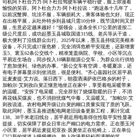
司机阿卜杜合力力·阿卜杜拉驾驶车辆平稳行驶，脸上弥漫着
愉悦的笑容。阿卜杜合力力·阿卜杜拉说：“跑这条十几年了，
以前况蹩脚、坑洼不服，车辆损耗大，乘客体验也欠好。现正
在出格平展，从吐外特乡到县城只需10分钟，既节流时间又舒
服，生意必定越来越好！”据领会，这条全长17公里的道按二
级公尺度后，成功起墨玉县城取国道315线、老兵等从干道，
极大便利了沿线群众出行。2025年以来，墨玉县持续完美根本
设备，不只完成17座危桥，完全消弭危桥平安现患，还新增寰
玉5、寰玉62条公交线个，精准笼盖病院、学校、小区等沉点
平易近生场合，同步投入10辆新能源公交车，为群众出行供给
了愈加便利、绿色的办事。“新公交车有空调，冬暖夏凉，还
有电子屏幕显示到坐消息，很是便利。”齐心嘉园社区居平易
近麦麦提·艾力说。落日西下，朝霞洒满萨依巴格乡的村子，
加帕尔·艾则孜白叟正惬意地坐正在家中，享受着电采暖带来
的温暖。“安拆了电采暖，完全辞别了烧煤取暖的日子，不消
再花钱买煤炭，也不消担忧煤气中毒，又温暖又。”加帕尔·艾
则孜说道。农村电网升级让白叟的糊口质量实现了质的飞跃。
取此同时，墨玉县推进配电网老旧设备更新工程，累计完成
138。38千米老旧线台，居平易近用电靠得住性取平安性显著
提拔，切实保障了群众日常出产糊口的电力需求。正在墨玉河
小区里，居平易近麦提尼亚孜·居麦坐正在轮椅上，正在单位
门口新的坡道上慢慢挪动，脸上弥漫着轻松而满脚的笑