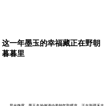
这一年墨玉的幸福藏正在野朝
暮暮里
晨光微露，墨玉各地便涌动着朝气取暖意。正在新疆禾丰