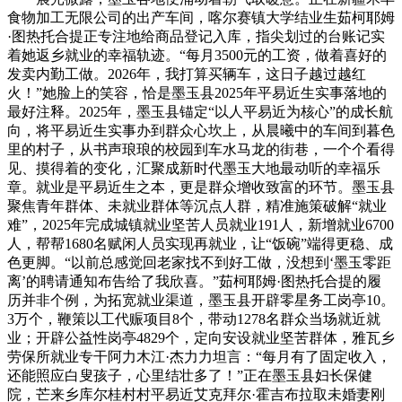
食物加工无限公司的出产车间，喀尔赛镇大学结业生茹柯耶姆
·图热托合提正专注地给商品登记入库，指尖划过的台账记实
着她返乡就业的幸福轨迹。“每月3500元的工资，做着喜好的
发卖内勤工做。2026年，我打算买辆车，这日子越过越红
火！”她脸上的笑容，恰是墨玉县2025年平易近生实事落地的
最好注释。2025年，墨玉县锚定“以人平易近为核心”的成长航
向，将平易近生实事办到群众心坎上，从晨曦中的车间到暮色
里的村子，从书声琅琅的校园到车水马龙的街巷，一个个看得
见、摸得着的变化，汇聚成新时代墨玉大地最动听的幸福乐
章。就业是平易近生之本，更是群众增收致富的环节。墨玉县
聚焦青年群体、未就业群体等沉点人群，精准施策破解“就业
难”，2025年完成城镇就业坚苦人员就业191人，新增就业6700
人，帮帮1680名赋闲人员实现再就业，让“饭碗”端得更稳、成
色更脚。“以前总感觉回老家找不到好工做，没想到‘墨玉零距
离’的聘请通知布告给了我欣喜。”茹柯耶姆·图热托合提的履
历并非个例，为拓宽就业渠道，墨玉县开辟零星务工岗亭10。
3万个，鞭策以工代赈项目8个，带动1278名群众当场就近就
业；开辟公益性岗亭4829个，定向安设就业坚苦群体，雅瓦乡
劳保所就业专干阿力木江·杰力力坦言：“每月有了固定收入，
还能照应白叟孩子，心里结壮多了！”正在墨玉县妇长保健
院，芒来乡库尔桂村村平易近艾克拜尔·霍吉布拉取未婚妻刚