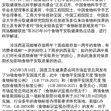
安取健康热点科学解读沟通会”正在召开。中国食物科学手艺
学会名望理事长孟素荷，中国工程院院士、中国食物科学手艺
学会理事长、工商大学传授孙宝国，中国工程院院士、中国农
业大学养分取健康研究院院长任发政等多位来自食物科技界的
院士及专家学者对“强化全链条监管”“食物标签新规发布”“D-
阿洛酮糖获批”等2025年10个食物平安取健康热点话题，进行
科学解读。
冷冻西蓝花能够存放两年？面临能存放一两年的食物，有
消费者戏称“一岁的娃吃上了两岁的西蓝花”，如许的讥讽中着
人们对长保质期食物“平安取养分”的担心，并由此激发对保质
期长短影响食物平安取质量的热议。
2025年3月16日，国度卫生健康委会同市场监管总局发布
了50项食物平安国度尺度，此中《食物平安国度尺度 预包拆
食物标签公例》（GB 7718-2025）和《食物平安国度尺度 预
包拆食物养分标签公例》（GB 28050-2025）备受关心，同期
市场监管总局还发布了《食物标识监视办理法子》。两项食物
标签新国标以及一项标签新部分规章将于2027年3月16日同步
实施。行业多年的食物标签办理新要求终究落地。新版GB
7718、GB 28050和《食物标识监视办理法子》的发布，对于