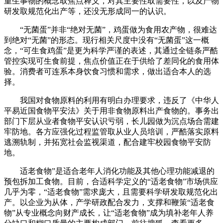
重生事物的概念取焦点释义，对其主要性取需要性，以及产物
研发取规范化出产等，还没无形成同一的认识。
“无菌蛋”并非“绝对无菌”，鸡蛋做为食用农产物，很难达
到绝对“无菌”的形态。现行相关尺度中没有“无菌蛋”这一概
念，“可生食鸡蛋”是更为科学严谨的表述，其通过全链条严酷
管控实现可生食前提，焦点价值正在于供给了差同化的食用体
验。消费者可连系本身饮食习惯和需求，做出适合本人的选
择。
我国对食物原料的利用有明白办理要求，违反了《中华人
平易近国食物平安法》关于用非食物原料出产食物的。事务出
部门下层从业者食物平安认识亏弱，长儿园做为沉点场合需建
牢防地。各方应强化过程监管取从业人员培训，严酷落实原料
逃溯轨制，并拓宽社会监视渠道，配合建牢校园食物平安防
地。
适老食物”是适合老年人消化功能及其他心理功能减退的
预包拆加工食物。目前，合适科学定义的“适老食物”市场供应
几乎为零，“适老食物”需求庞大，且需要科学研发取规范化出
产。以企业为从体，产学研政配合发力，支撑和鞭策“适老食
物”从专业概念向财产成长，让“适老食物”成为填补老年人养