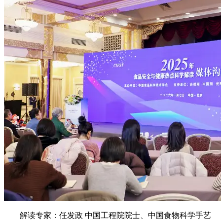
解读专家：任发政 中国工程院院士、中国食物科学手艺