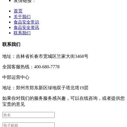
友情链接：
首页
关于我们
食品安全常识
食品安全资讯
联系我们
联系我们
地址：吉林省长春市宽城区兰家大街3468号
全国客服热线：400-680-7778
中部运营中心
地址：郑州市郑东新区绿地双子塔北塔19层
如果你对我们的服务服务感兴趣，可以在线咨询，或者提供您
宝贵的意见