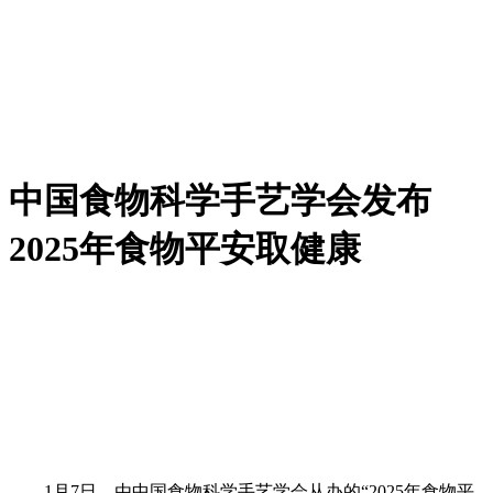
中国食物科学手艺学会发布
2025年食物平安取健康
1月7日，由中国食物科学手艺学会从办的“2025年食物平