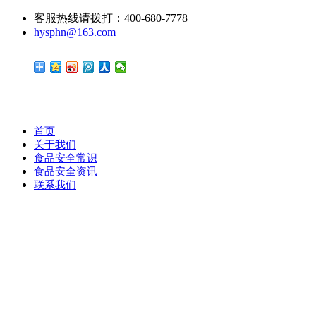
客服热线请拨打：400-680-7778
hysphn@163.com
首页
关于我们
食品安全常识
食品安全资讯
联系我们