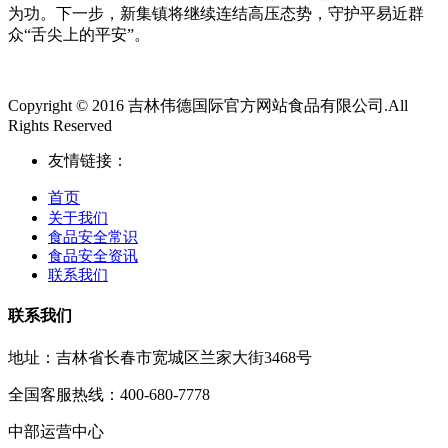
为功。下一步，新集镇将继续连结高压态势，守护平易近群
众“舌尖上的平安”。
Copyright © 2016 吉林伟德国际官方网站食品有限公司.All
Rights Reserved
友情链接：
首页
关于我们
食品安全常识
食品安全资讯
联系我们
联系我们
地址：吉林省长春市宽城区兰家大街3468号
全国客服热线：400-680-7778
中部运营中心