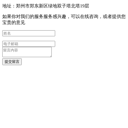
地址：郑州市郑东新区绿地双子塔北塔19层
如果你对我们的服务服务感兴趣，可以在线咨询，或者提供您
宝贵的意见
提交留言