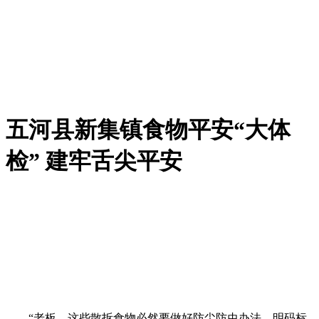
五河县新集镇食物平安“大体
检” 建牢舌尖平安
“老板，这些散拆食物必然要做好防尘防虫办法，明码标