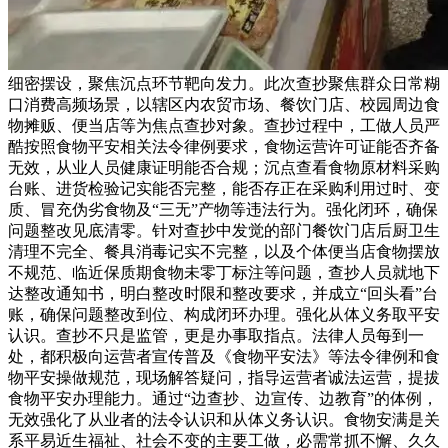
细密摆设，聚焦沉点环节靶向发力。此次查抄聚焦群众日常糊
口消费高频场景，以辖区内农贸市场、餐饮门店、校园周边食
物摊贩、便当店等为焦点查抄对象。查抄过程中，工做人员严
酷按照食物平安相关法令律例要求，食物运营许可证能否齐备
无效，从业人员健康证明能否合规；沉点查看食物原材料采购
台账、进货检验记实能否完整，能否存正在采购利用过时、变
质、冒充伪劣食物及“三无”产物等违法行为。强化闭环，确保
问题整改见底清零。针对查抄中发觉的部门餐饮门店后厨卫生
清理不完全、餐具消毒记实不完整，以及个体便当店食物摆放
不规范、临近保质期食物未零丁标注等问题，查抄人员就地下
达整改通知书，明白整改时限和整改要求，并成立“回头看”台
账，确保问题整改到位、构成闭环办理。强化从体义务取平安
认识。查抄不只是监管，更是办事取指点。法律人员每到一
处，都积极向运营者宣传普及《食物平安法》等法令律例和食
物平安操做规范，现场解答疑问，指导运营者诚法运营，提拔
食物平安办理能力。通过“边查抄、边宣传、边教育”的体例，
无效强化了从业者的法令认识和从体义务认识。食物安满是关
系平易近生福祉、社会不变的主要工做，必需常抓不懈、久久