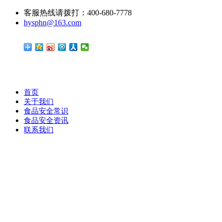
客服热线请拨打：400-680-7778
hysphn@163.com
首页
关于我们
食品安全常识
食品安全资讯
联系我们