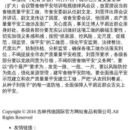
（扩大）会议暨食物平安培训电视德律风会议，放置摆设当前
食物质量平安工做。市食安委副从任尉文龙、刘晋萍出席会议
并讲话。尉文龙传达了国度、省食安委会议。他强调，农产质
量量平安工做涉及面广、关心度高，事关泛博人平易近群众亲
身好处。各级各部分要充实认识做好这项工做的极端主要性，
切实加强义务感和感，按照“抓泉源、控风险，定尺度、促规
范，强监管、保平安”的工做思，强化平安监测、法律整治、
尺度出产、轨制扶植、分析监管，确保各项工做办法落实到
位，不竭提拔全市农产质量量平安程度。刘晋萍要求，各级各
部分要以党政同责为引领，不竭织密食物平安“义务网”。要
以“四个最严”要求为，发觉一路、一批、一片。要以风险防控
为焦点，强化泉源管理，建牢食物平安防地。要全面推品平安
示范建立和农产质量量平安建立工做，严把“从农田到餐桌、
从种子到筷子”的每一道防地，全面保障人平易近群众舌尖上
的平安。
Copyright © 2016 吉林伟德国际官方网站食品有限公司.All
Rights Reserved
友情链接：