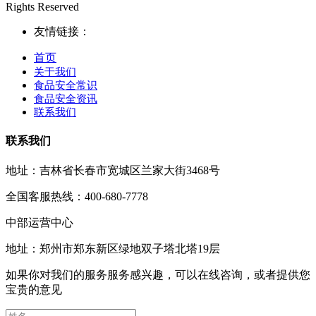
Rights Reserved
友情链接：
首页
关于我们
食品安全常识
食品安全资讯
联系我们
联系我们
地址：吉林省长春市宽城区兰家大街3468号
全国客服热线：400-680-7778
中部运营中心
地址：郑州市郑东新区绿地双子塔北塔19层
如果你对我们的服务服务感兴趣，可以在线咨询，或者提供您
宝贵的意见