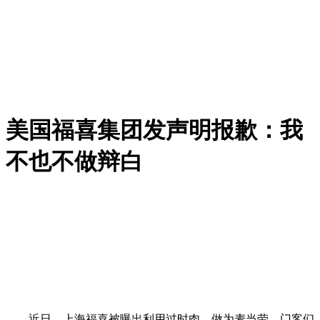
美国福喜集团发声明报歉：我
不也不做辩白
近日，上海福喜被曝出利用过时肉，做为麦当劳、门客们