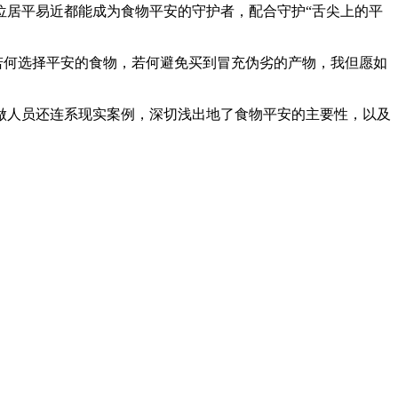
居平易近都能成为食物平安的守护者，配合守护“舌尖上的平
若何选择平安的食物，若何避免买到冒充伪劣的产物，我但愿如
人员还连系现实案例，深切浅出地了食物平安的主要性，以及