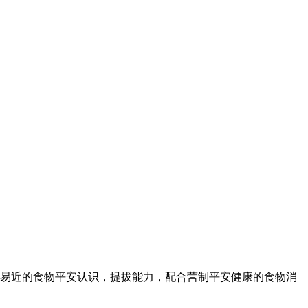
平易近的食物平安认识，提拔能力，配合营制平安健康的食物消