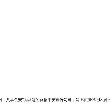
日，共享食安”为从题的食物平安宣传勾当，旨正在加强社区居