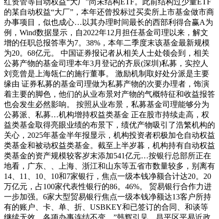
红资管等自动权益“大厂”尚未结构ETF。此前结构过少量ETF
的某自动权益“大厂”，本年还曾投标过买卖所上市基金做市商
办事项目，似也成心…以其办理时间最长的西部利得合赢A为
例，Wind数据显示，自2022年12月担任基金司理以来，解文
增的任职总报答率为7。38%，本年二季度末该基金最新规模
为20。68亿元。 中国证券报记者从相关人士处领会到，相关
公募产物的基金司理本年3月登记的齐辰(深圳)私募，实控人
刘竞曾是上海瓴仁的施行董事。 激励机制取好处分派是主要
缘由 证券私募的基金司理做为私募产物的次要办理者，饰演
着主要的脚色，他们的从业布景对产物的气概特征和收益报答
也会发生必然影响。 按照从业布景，私募基金司理能够分为
公募派、私募…机构增持权益类基金 正在股市持续走高，权
益类基金取得亮眼业绩的布景下，绩优产物吸引了浩繁机构的
关心，2025年基金半年报显示，机构投资者积极加仓自动权益
类基金和被动权益类基金。截至上半岁暮，机构持有自动权益
类基金的资产规模较客岁末添加541亿元…按银行总部所正在
地看，广东、、上海、浙江和山东等五省市数量较多，别离有
14、11、10、10和7家银行，焦点一级本钱净额合计达20。20
万亿元，占100家代表性银行的86。46%。 贸易银行合作力进
一步加强。6家大型贸易银行焦点一级本钱净额达13客户所持
有的账户、卡、单、折、USBKEY和已签订的合同、和谈等
继续无效，各项办事连结不变。”韩辉引见，昌平区平易近政