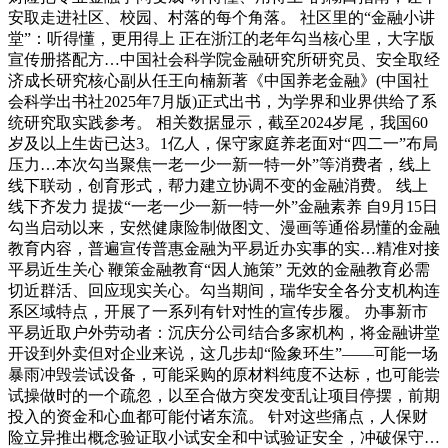
安取走进社区、校园、村落的每个角落。 社区里的“金融小讲
堂”：听得懂，更用得上 正在浙江的老年勾当核心里，大字版
宣传册搭配方…中国社会科学院金融研究所研究员、安全取经
济成长研究核心副从任王向楠新著《中国养老金融》(中国社
会科学出书社2025年7月版)正式出书，为学界和业界供给了系
统研究取实践参考。 相关数据显示，截至2024岁尾，我国60
岁及以上生齿已达3。1亿人，保守家庭养老面对“四二一”布局
压力…本次勾当聚焦一老一少一新一特一外”等消费者，线上
线下联动，创育形式，帮力建立协调不变的金融消费。 线上
线下齐发力 提拔“一老一少一新一特一外”金融素养 自9月15日
勾当启动以来，安然健康险制做图文、漫画等通俗易懂的金融
教育内容，普遍宣传普惠金融为平易近办实事的实…精准对接
平易近生关心 鞭策金融教育“因人施策” 无效的金融教育必需
切近群活、回应现实关心。勾当期间，瑞华安全各分支机构连
系区域特点，开展了一系列有针对性的宣传步履。 办事新市
平易近取户外劳动者：沉庆分公司结合多家机构，将金融讲堂
开设到外卖但对企业来说，这几步却“险象环生”——可能一场
暴雨冲毁尝试设备，可能采购的原材料纯度不达标，也可能尝
试操做时的一个疏忽，以至合做方突发变乱让项目停摆，前期
投入的资金和心血都可能付诸东流。 针对这些痛点，人保财
险立异推出概念验证取小试安全和中试验证安全，冲破保守…