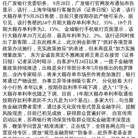
任广发银行党委职务。 9月28日，广发银行官网发布通知布告
显示，该行…上海华瑞银行客服告诉《证券日报》记者，该行
大额存单于9月26日售罄，目前只要按期存款产物可采办。据
引见，该行售罄的24个月期大额存单利率为2。35%，18个月
期大额存单利率为2。15%。 金城银行手机银行页面显示，该
行大额存单20万元起存，最高年利率为2。2%。该行还同时推
出了新客限…正在此根本上，此次例会新增了“抓好各项货泉
政策办法施行，充实政策效应”的表述，但未再提及“加力实施
增量政策”。 东方金诚首席宏不雅阐发师王青正在接管《证券
日报》记者采访时暗示，自客岁9月24日以来，一揽子金融增
量政策持续推进，出格是央行等部分本年5月份推出的包罗降
息…业内专家暗示，将来大额存单市场所作将愈加激烈，银行
将通过产物设想、办事立异等体例吸引客户。 分化较着 大行
冷小行热 本年以来，按期存款利率不竭下调，进入“1”字头，
大额存单利率也随之下调。目前，1年期大额存单利率取通俗
按期存款利率差距不大(凡是为10个基点)，多家大行…勾当聚
焦金融消费者需求，通过多元化宣传形式普及金融学问、提醒
风险现患，目前已初见成效，获得群众普遍好评。 自宣传周
启动以来，苏商银行将消保宣传取群众现实金融需求深度连
系，鞭策学问普及“精准滴灌”。正在线下，全辖各网点同一设
置宣传专区，摆放“规范金融营销”“防备非…处所养老基金资