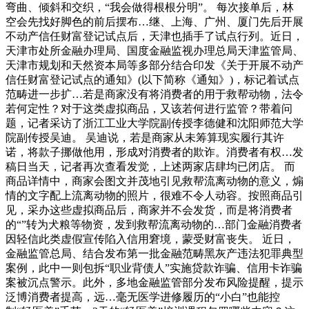
弯曲、倾斜和交织，“我会做得根根分明”。 每次接单后，林
空会先找好脚色的前后摆布…继、上海、广州、厦门先后开展
不动产信任财富登记试点后，天津也插手了试点行列。近日，
天津市处所金融办理局、国度金融监视办理总局天津监管局、
天津市规划和天然资本局等多部分结合印发《关于开展不动产
信任财富登记试点的通知》(以下简称《通知》)，标记着试点
范畴进一步扩…若是商家没有将消费者的用于救帮动物，法令
若何定性？对于这类虚拟商品，又该若何进行监管？带着问
题，记者采访了浙江工业大学院副传授李德健和沈阳师范大学
院副传授吴迪。 吴迪说，若是商家从未筹算现实履行其许
诺，将款子挪做他用，形成对消费者的欺诈。消费者有权…发
稿日当天，记者再次查看发觉，上述两家店肆均已闭店。 而
商品详情中，商家会图文并茂地引见救帮流离动物的意义，煽
情的文字配上流离动物的照片，很难不令人动容。按照商品引
见，采办这些虚拟商品后，商家并不会发货，而是将消费者
的“”转为犬粮等物资，发到救帮流离动物的…部门金融消费者
因轻信此类虚假宣传陷入信用窘境，蒙受财富丧失。 近日，
金融监管总局、结合发布第一批金融范畴黑灰产违法犯罪典型
案例，此中一则包拆“职业背债人”实施贷款诈骗、信用卡诈骗
案被沉点警示。此外，多地金融监管部分发布风险提醒，提示
泛博消费者提高，远…毫无医学进修履历的“小白”也能控