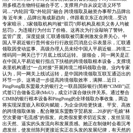
用多模态生物特征融合手艺，支撑用户自从设定语义环节
词…“内轮回”取“外轮回”融合 跨境领取及融资办事帮力品牌出
海 近年来，品牌出海成新趋向，伴跟着京东正在跨境…受访
专家暗示，3家领取机构均被“双罚”(即机构及相关义务人均被
惩罚)，为违规行为付出了价格。这再次为行业敲响了警钟。
监管广度、深度提拔 汇联通领取被罚案例激发业界关心。中
国人平易近银行贵州省分行行政惩罚消息公示表显示，汇联通
领取因变动监事、高级办理人员未经中国人平易近银…跨境二
维码同一网关已于7月底上线试运转。 据领会，同一网关是正
在中国人平易近银行指点下扶植的跨境领取根本设备，支撑境
表里机构通过“一点对接”开展跨境二维码领取合做。业内专家
认为，同一网关上线试运转，是中国跨境领取互联互通迈出的
环节一步。这将进一步提高跨境领取效率，满脚…近日，
PingPong取东盟最大的银行之一联昌国际银行(简称“CIMB”)正
式签订合做备忘录(MoU)，成立计谋合做伙伴关系。通过整合
CIMB的银行根本设备和PingPong的全球领取办事收集，两边
将实现深度嵌入和双向赋能，为企业供给更快速、平安、高效
的跨境领取体验，配合鞭策东盟数字贸易发…20岁的“毛娘”林
空次要做“毛流感”的假发。此类假发要求切近实发，发丝呈现
出天然、逼实的头发流向和发展质感。她正在制做时会着沉考
虑发丝，使发丝陈列更接近实正在头发的发展纪律，有天然的