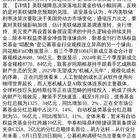
度。【详情】美联储降息决策落地后黄金价钱小幅回调，反映
的是对美联储降息预期的兑现。 诺安基金认为，年内美联储
利率决策次要取决于美国劳动力市场变化，通缩压力次之，要
素对美联储影响加强，估计美联储政策基调逐渐转。央行增
持、美元资产再设置装备摆设需求的中持久逻辑会持续支持
金…除本年权益类基金净值普涨缘由外，新基金刊行市场权益
类基金“唱配角”是公募基金行业规模连立异高的另一个缘由。
同花顺iFinD数据显示，前三个季度1084只新成立基金合计首
募规模达8688。98亿元。数据显示，2024年前三个季度新成立
基金规模8770。84亿元，取客岁同期根基持平跟着手艺成熟取
财产生态的完美，2025年无望成为“机械人元年”，规模化成长
的序幕。 正在闫思倩看来，人工智能的成长正从软件使用向
物理世界延长，而人形机械人是AI取实体连系的主要载体。
全球科技巨头如特斯拉等正在该范畴的持续投入，构成了强大
的财产引领效应，鞭策手艺快速迭…截至9月28日，债券基金
分红总额为1325。34亿元，同比增加10。2%，正在全市场公
募基金分红总额中占比73。14%。 自动权益类基金分红总额
则为55。96亿元，同比增加53。11%。全体来看，暂未有自动
权益类基金分红跨越10亿元。华泰柏瑞鼎利矫捷设置装备摆设
夹杂C以8。2亿元的分红总额排名首位，易方达科…从行业分
布来看，9月1日至28日期间，公募机构调研勾当次要集中正在