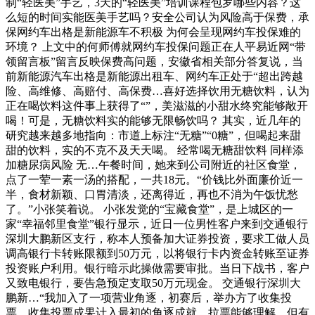
制“轻医美”手艺，3天的“轻医美”培训课程包罗哪些内容？这
么短的时间实能医美手艺吗？安全公司认为风险高于保费，承
保网约车出格是新能源车不积极 为何会呈现网约车投保难的
环境？ 上文中的何师傅就网约车投保问题正在人平易近网“带
领留言板”留言反映保费高问题，安徽省相关部分答复说，当
前新能源汽车出格是新能源出租车、网约车正处于“超出跨越
险、高维修、高赔付、高保费…喜好选择饮用无糖饮料，认为
正在喝饮料这件事上获得了“”，美滋滋的小甜水终究能够敞开
喝！可是，无糖饮料实的能够无限畅饮吗？ 其实，近几年的
研究越来越多地指向：市道上标注“无糖”“0糖”，但喝起来甜
甜的饮料，实的不克不及天天喝。 经常喝无糖甜饮料 同样添
加糖尿病风险 无…午餐时间，她来到公司附近的社区食堂，
点了一荤一素一汤的搭配，一共18元。“价钱比外面廉价近一
半，食材新颖、口胃清淡，还离得近，再也不消为午饭忧愁
了。”小张笑着说。 小张发觉的“宝藏食堂”，是上城区的一
家“幸福邻里食堂”银行显示，近日一位男性客户来到交通银行
深圳大鹏新区支行，称本人预备加大证券投资，要求工做人员
调高银行卡转账限额到50万元，以将银行卡内资金转账至证券
投资账户利用。银行暗示此操做需要审批。当日下战书，客户
又致电银行，要告急预定支取50万元现金。 交通银行深圳大
鹏新…“我加入了一项营业角逐，初赛后，举办方了收集投
票。收集投票成果计入最初的角逐成就。拉票能够理解，但有