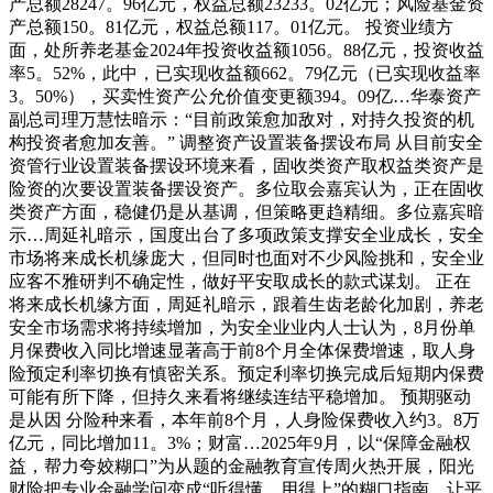
产总额28247。96亿元，权益总额23233。02亿元；风险基金资
产总额150。81亿元，权益总额117。01亿元。 投资业绩方
面，处所养老基金2024年投资收益额1056。88亿元，投资收益
率5。52%，此中，已实现收益额662。79亿元（已实现收益率
3。50%），买卖性资产公允价值变更额394。09亿…华泰资产
副总司理万慧怯暗示：“目前政策愈加敌对，对持久投资的机
构投资者愈加友善。” 调整资产设置装备摆设布局 从目前安全
资管行业设置装备摆设环境来看，固收类资产取权益类资产是
险资的次要设置装备摆设资产。多位取会嘉宾认为，正在固收
类资产方面，稳健仍是从基调，但策略更趋精细。多位嘉宾暗
示…周延礼暗示，国度出台了多项政策支撑安全业成长，安全
市场将来成长机缘庞大，但同时也面对不少风险挑和，安全业
应客不雅研判不确定性，做好平安取成长的款式谋划。 正在
将来成长机缘方面，周延礼暗示，跟着生齿老龄化加剧，养老
安全市场需求将持续增加，为安全业业内人士认为，8月份单
月保费收入同比增速显著高于前8个月全体保费增速，取人身
险预定利率切换有慎密关系。预定利率切换完成后短期内保费
可能有所下降，但持久来看将继续连结平稳增加。 预期驱动
是从因 分险种来看，本年前8个月，人身险保费收入约3。8万
亿元，同比增加11。3%；财富…2025年9月，以“保障金融权
益，帮力夸姣糊口”为从题的金融教育宣传周火热开展，阳光
财险把专业金融学问变成“听得懂、用得上”的糊口指南，让平