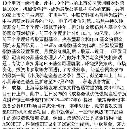
18个申万一级行业。此中，9个行业的上市公司获调研次数跨
越100次。机械设备行业成为最受公募机构关心的范畴，共有
90家上市公司被调研，汇川手艺、中联沉科和杰普特为该行业
中被调研次数最多的个股。 电子行业位列第…虽然中持久纯
债基金前三个季度业绩低于往年，但分红金额仍然占基金全体
份额金额对折多，前三个季度累计分红1034。90亿元。 本年
前三个季度通俗股票型基金、夹杂型基金和QDII基金份额金
额均未超百亿元，自中证A500指数基金为代表，浩繁股票型
指数基金设置季度、月度分红机制后，股票…近日，《证券日
报》记者就公募基金办理人若何做好小我养老金投资相关话
题，专访了嘉实养老FOF基金司理唐棠，环绕投资策略、市场
变化、投资者参取等方面进行了专业分享。 证监会网坐发布
的最新一期《小我养老金基金名录》显示，截至本年上半年，
小我养老金基金已扩容至297只产物，…养老设备方面，广
州、成都、上海等多地发布政策支撑合适前提的相关REITs项
目刊行上市。此中，近日发布的《成都会做优做强银发经济沉
点财产链三年步履打算(2025—2027年)》提出，鞭策养老根本
设备公募REITs项目常态化刊行。本年5月份，湖南省发文搜
集REITs意向储蓄项目，此中就包罗…一些“现象级”ETF品类
中的参取者也较着增加。例如，跨越30家公募基金结构中证
A500ETF，科创债ETF吸引了26家公司结构。中欧基金、东方