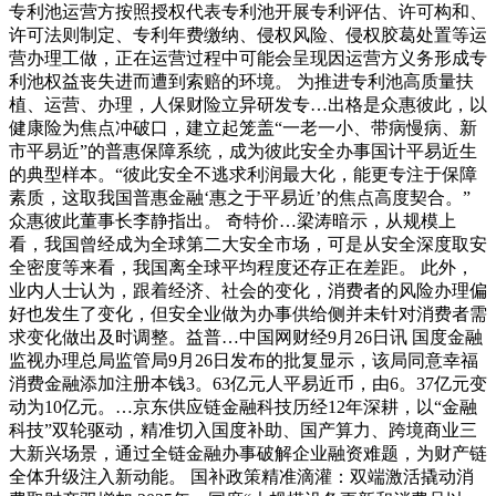
专利池运营方按照授权代表专利池开展专利评估、许可构和、
许可法则制定、专利年费缴纳、侵权风险、侵权胶葛处置等运
营办理工做，正在运营过程中可能会呈现因运营方义务形成专
利池权益丧失进而遭到索赔的环境。 为推进专利池高质量扶
植、运营、办理，人保财险立异研发专…出格是众惠彼此，以
健康险为焦点冲破口，建立起笼盖“一老一小、带病慢病、新
市平易近”的普惠保障系统，成为彼此安全办事国计平易近生
的典型样本。“彼此安全不逃求利润最大化，能更专注于保障
素质，这取我国普惠金融‘惠之于平易近’的焦点高度契合。”
众惠彼此董事长李静指出。 奇特价…梁涛暗示，从规模上
看，我国曾经成为全球第二大安全市场，可是从安全深度取安
全密度等来看，我国离全球平均程度还存正在差距。 此外，
业内人士认为，跟着经济、社会的变化，消费者的风险办理偏
好也发生了变化，但安全业做为办事供给侧并未针对消费者需
求变化做出及时调整。益普…中国网财经9月26日讯 国度金融
监视办理总局监管局9月26日发布的批复显示，该局同意幸福
消费金融添加注册本钱3。63亿元人平易近币，由6。37亿元变
动为10亿元。…京东供应链金融科技历经12年深耕，以“金融
科技”双轮驱动，精准切入国度补助、国产算力、跨境商业三
大新兴场景，通过全链金融办事破解企业融资难题，为财产链
全体升级注入新动能。 国补政策精准滴灌：双端激活撬动消