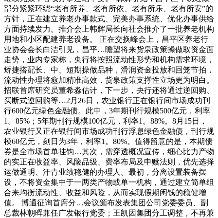
部分紧紧环绕“老有所养、老有所依、老有所乐、老有所安”的
方针，正在建立养老办事款式、完美办事系统、优化办事供给
方面持续发力。推介会上韩辉局长向社会推介了一批养老机构
用地和小区配建养老设备。 正在交换峰会上，昌平区养老行
业协会会长白洁引见，昌平…瞻望将来货泉政策操做取资金面
走势，业内专家称，央行将按照流动性形势和机构需求环境，
矫捷搭配长、中、短期操做品种，滑润资金投放和回笼节拍，
流动性办理将愈加精准高效，货泉政策支撑性立场更为明白。
招联首席研究员董希淼估计，下一步，央行还将通过逆回购、
买断式逆回购等…2月26日，农业银行正在银行间市场成功刊
行600亿元绿色金融债。此中，3年期刊行规模500亿元，利率
1。85%；5年期刊行规模100亿元，利率1。88%。8月15日，
农业银行又正在银行间市场成功刊行浮息绿色金融债，刊行规
模60亿元，刻日为3年，利率1。80%。值得留意的是，本期债
券是全市场首单挂钩…其次，需穿透概况宣传，细心比力产物
的实正在收益率、风险品级、费率布局及申赎法则，优先选择
运做通明、汗青业绩稳健的办理人。最初，分离设置装备摆
设，不将资金集中于一两类产物或单一机构，通过建立简单组
合来均衡流动性、收益和风险，从而实现假期闲钱的稳健增
值。 博通征询首席分…会议颁布发表集团公司党委委员、副
总裁林朝晖兼任广发银行党委；王凯因集团分工调整，不再兼