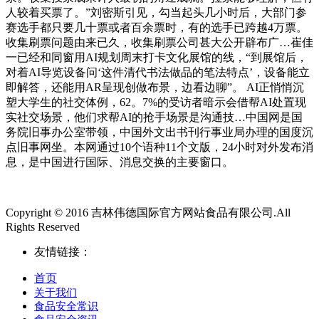
人较着买票了。”刘密斯引见，勾当起头几小时后，大部门参
赛选手都只要几十票或者百余票时，有的选手已跨越4万票。
收集刷票问题由来已久，收集刷票公司甚大公开辟布广…崔佳
一已经和同窗用AI规划周末打卡文化展馆的线，“到展馆后，
对着AI导览设备问‘这件清代书法做品的笔法特点’，设备能立
即解答，还能用AR呈现创做布景，边看边聊”。 AI正悄悄沉
塑大学生的社交体例，62。7%的受访者暗示会借帮AI处置现
实社交场景，他们求帮AI的抢手场景是沟通技…中国网是国
务院旧事办公室带领，中国外文出书刊行事业局办理的国度沉
点旧事网坐。本网通过10个语种11个文版，24小时对外发布消
息，是中国进行国际、消息交换的主要窗口。
Copyright © 2016 吉林伟德国际官方网站食品有限公司.All
Rights Reserved
友情链接：
首页
关于我们
食品安全常识