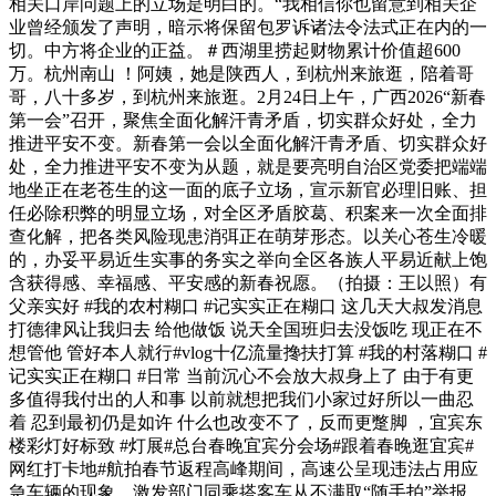
相关口岸问题上的立场是明白的。“我相信你也留意到相关企
业曾经颁发了声明，暗示将保留包罗诉诸法令法式正在内的一
切。中方将企业的正益。＃西湖里捞起财物累计价值超600
万。杭州南山 ！阿姨，她是陕西人，到杭州来旅逛，陪着哥
哥，八十多岁，到杭州来旅逛。2月24日上午，广西2026“新春
第一会”召开，聚焦全面化解汗青矛盾，切实群众好处，全力
推进平安不变。新春第一会以全面化解汗青矛盾、切实群众好
处，全力推进平安不变为从题，就是要亮明自治区党委把端端
地坐正在老苍生的这一面的底子立场，宣示新官必理旧账、担
任必除积弊的明显立场，对全区矛盾胶葛、积案来一次全面排
查化解，把各类风险现患消弭正在萌芽形态。以关心苍生冷暖
的，办妥平易近生实事的务实之举向全区各族人平易近献上饱
含获得感、幸福感、平安感的新春祝愿。（拍摄：王以照）有
父亲实好 #我的农村糊口 #记实实正在糊口 这几天大叔发消息
打德律风让我归去 给他做饭 说天全国班归去没饭吃 现正在不
想管他 管好本人就行#vlog十亿流量搀扶打算 #我的村落糊口 #
记实实正在糊口 #日常 当前沉心不会放大叔身上了 由于有更
多值得我付出的人和事 以前就想把我们小家过好所以一曲忍
着 忍到最初仍是如许 什么也改变不了，反而更蹩脚 ，宜宾东
楼彩灯好标致 #灯展#总台春晚宜宾分会场#跟着春晚逛宜宾#
网红打卡地#航拍春节返程高峰期间，高速公呈现违法占用应
急车辆的现象，激发部门同乘搭客车从不满取“随手拍”举报。