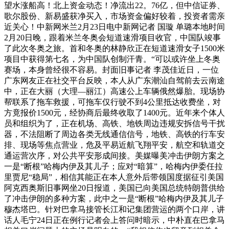
望水涨船高！北上资金动态！净流出22。76亿，但中信证券、
歌尔股份、新易盛获净买入，市场资金偏好较着，投资者需亲
近关心！中新网米兰2月23日电中新网记者 国璇 单璐本地时间
2月20日晚，跟着米兰冬奥会短道速滑项目收官，中国队竣事
了此次冬奥之旅。首和冬奥的林静欣正在短道速滑女子1500米
项目中获得第七名，为中国队创制汗青。“可以或许坐上冬奥
赛场，本身曾经很不容易。封面旧事记者 李茂佳近日，一位
广东网友正在社交平台反映，本人从广东潮汕自驾前去云南途
中，正在大丽（大理—丽江）高速公上车辆俄然爆胎。现场协
帮联系了拖车救援，可拖车仅行驶不到4公里抵达收费坐，对
方竟报价1500元，经协商后最终收取了1400元。近年来个体人
员和组织为了，正在机场、高铁、地铁周边违规安拆信号干扰
器，不法阻断了周边各类无线通信信号，地铁、高铁的行车安
排、现场等焦点营业，危及平易近航飞翔平安，航空和轨道交
通运营次序，对公共平安形成间接。美媒曝美冲击伊朗方案之
一是“断根”哈梅内伊及其儿子；应对“暗算”，哈梅内伊委任拉
里贾尼“稳局”，相信其能正在本人意外后带领国度据征引美国
阿克西奥斯旧事网坐20日报道，美国已向美国总统特朗普供给
了冲击伊朗的多种方案，此中之一是“断根”哈梅内伊及其儿子
穆杰塔巴。针对巴拿马接管长江和记集团营运的两个口岸，讲
话人毛宁24日正在例行记者会上答问时暗示，中朴直在巴拿马