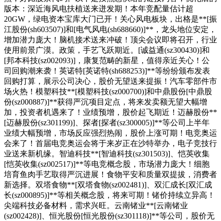
版本：深近海风电扶植送来迸发期！本年竞配量估计超
20GW，绿电资本宝库大门已开！关心风电板块，出格是**[振
江股份(sh603507)]和[电气风电(sh688660)]**，龙头地位安定，
增加潜力庞大！脑机接术送来冲破！顶尖会议即将召开，行业
使用前景广漠。政策，手艺飞跃期近。[诚益通(sz300430)]和
[邦本科技(sz002093)]，康复范畴的新星，值得亲近关心！公
司回购潮来袭！英诺特[英诺特(sh688253)]**等纷纷颁布发表
回购打算，展示公司决心，股价无望送来提振！汽车零部件市
场火热！模塑科技**[模塑科技(sz000700)]和中鼎股份[中鼎股
份(sz000887)]**获得严沉项目定点，将来发卖额无望大幅增
加，投资者机遇来了！业绩预增，股价起飞期近！迈赫股份**
[迈赫股份(sz301199)]、探者[探者(sz300005)]**等公司上半年
业绩大幅预增，市场反应强烈热闹，股价上涨可期！电竞奥运
会来了！首届电竞奥运会将于来岁正在沙特举办，电子竞技行
业送来新机缘。智迪科技**[智迪科技(sz301503)]、恺英收集
[恺英收集(sz002517)]**等电竞概念股，市场潜力庞大！细胞
培育鱼肉手艺取得严沉进展！食物平安和质量双提拔，消费者
新选择。双塔食物**[双塔食物(sz002481)]、双汇成长[双汇成
长(sz000895)]**等相关概念股，将来可期！锗价持续立异高！
尖端科技必备材料，需求兴旺。云南锗业**[云南锗业
(sz002428)]、恒光股份[恒光股份(sz301118)]**等公司，股价无