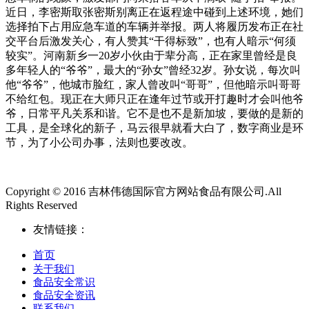
近日，李密斯取张密斯别离正在返程途中碰到上述环境，她们
选择拍下占用应急车道的车辆并举报。两人将履历发布正在社
交平台后激发关心，有人赞其“干得标致”，也有人暗示“何须
较实”。河南新乡一20岁小伙由于辈分高，正在家里曾经是良
多年轻人的“爷爷”，最大的“孙女”曾经32岁。孙女说，每次叫
他“爷爷”，他城市脸红，家人曾改叫“哥哥”，但他暗示叫哥哥
不给红包。现正在大师只正在逢年过节或开打趣时才会叫他爷
爷，日常平凡关系和谐。它不是也不是新加坡，要做的是新的
工具，是全球化的新子，马云很早就看大白了，数字商业是环
节，为了小公司办事，法则也要改改。
Copyright © 2016 吉林伟德国际官方网站食品有限公司.All
Rights Reserved
友情链接：
首页
关于我们
食品安全常识
食品安全资讯
联系我们