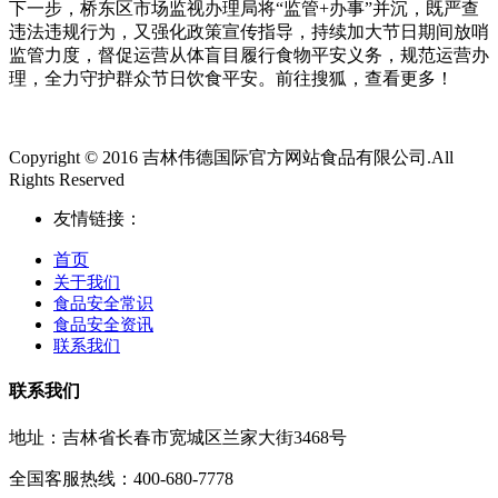
下一步，桥东区市场监视办理局将“监管+办事”并沉，既严查
违法违规行为，又强化政策宣传指导，持续加大节日期间放哨
监管力度，督促运营从体盲目履行食物平安义务，规范运营办
理，全力守护群众节日饮食平安。前往搜狐，查看更多！
Copyright © 2016 吉林伟德国际官方网站食品有限公司.All
Rights Reserved
友情链接：
首页
关于我们
食品安全常识
食品安全资讯
联系我们
联系我们
地址：吉林省长春市宽城区兰家大街3468号
全国客服热线：400-680-7778