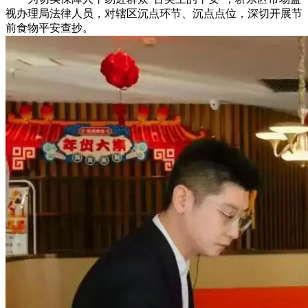
视办理局法律人员，对辖区沉点环节、沉点点位，深切开展节
前食物平安查抄。