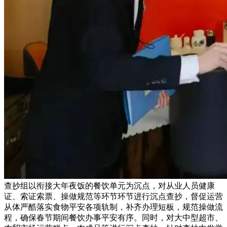
查抄组以衔接大年夜饭的餐饮单元为沉点，对从业人员健康
证、索证索票、操做规范等环节环节进行沉点查抄，督促运营
从体严酷落实食物平安各项轨制，补齐办理短板，规范操做流
程，确保春节期间餐饮办事平安有序。同时，对大中型超市、