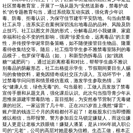
社区禁毒教育室，开展了一场从题为“安然送新春，禁毒护成
长”的专题教育勾当，通过系统取互动实践，强化青少年识
毒、防毒、拒毒认识，为保守佳节建牢平安防地。勾当由禁毒
社工从导，连系实正在案例深切浅出地毒品的品种、风险及防
止技巧。社工以图文并茂的形式，分解毒品对小我健康、家庭
幸福和社会不变的性影响，强调“珍爱生命，远离毒品”的主要
性，并传授学华诞常防备策略，如不随便接管目生物品、隆重
看待收集结交等。随后，社工指导学生参不雅禁毒室陈列的毒
品模子，包罗保守毒品（如、）和新型伪拆毒品（如“跳跳
糖”“减肥药”），通过近距离察看和对比，帮帮学生曲不雅识
别毒品的荫蔽形态，社工出格提示学生，节假期间要目生人赐
与的食物饮料，避免因猎奇或社交压力误入。互动环节中，通
过禁毒学问问答和情景模仿逛戏，激发学生参取热情，深
化“健康人生，绿色无毒”的。勾当最初，工做人员发放了禁毒
宣传手册和从题文具，强化课后认识。此次勾当指导青少年从
思惟泉源建牢禁毒防地，盲目抵制，为安然春节营制了无毒健
康的社区。一家运营了几十年、正在2025岁首上俄然“爆雷”，
账户里的钱连三个月的房租都付不起了！老板股东们当即懵圈
难以相信，当即报警。警方参加后立马锁定嫌疑人，而这位嫌
疑人更是让老板大跌眼镜！嫌疑人潘某，是从1996年就入职公
司的“元老”，公司的高层对她是极为信赖。生态工做，根本正