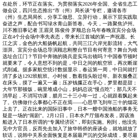
在处所，环节正在落实。为贯彻落实2026年全国、全省生态工
做会议，四川生态推出“市（州）局长谈”专栏，邀请各市
（州）生态局局长，分享工做思、立异行动，展示下层实践取
奋进之声，配合书写绿水青山新答卷。今天，一路聚焦泸州。
川不雅旧事记者 王眉灵 陈俊伶 罗顺总台马年春晚宜宾分会场
正在4个分会场中率先表态，带来长江首城的第一声祝愿。长
江之滨，金色的大船扬帆起航，共同三江六岸光影流转，大气
澎湃。宜宾分会场总导演顾志刚整台节目有何寄意？舞台为啥
选址合江门？节目中奔驰的骑兵是实马出镜吗？中国春节顿时
就要来了，令人意想不到的是，中日之间的航空班，再次断崖
式削减。据多家航空统计数据显示，春运第一周，中日间就打
消了多达1292班航班。小时候，数着指头盼过年。新衣服叠正
在床头，摸了一遍又一遍；压岁钱攥正在手心，梦里都是甜；
大年节那顿饭，碗里堆成小山，妈妈总说“慢点吃”；那几天不
消早起，不消写功课，腊月二十三小年一过，心就跟着飘起来
了。仿佛做什么事都心不正在焉——心思早飞到年三十的烟花
上去了。正在比来的国际旧事中，日本一艘中国渔船的事务无
疑是一场的“闹剧”。2月12日，日本水产厅颁布发表，因该渔
船进入了日本所谓的“专属经济区”，即刻实施。刚到，他没先
见中方官员，反而先去加入了旅华韩侨的座谈会，就地就放了
软话，说韩中关系全面恢复是本届最严沉的交际成绩，要尽最