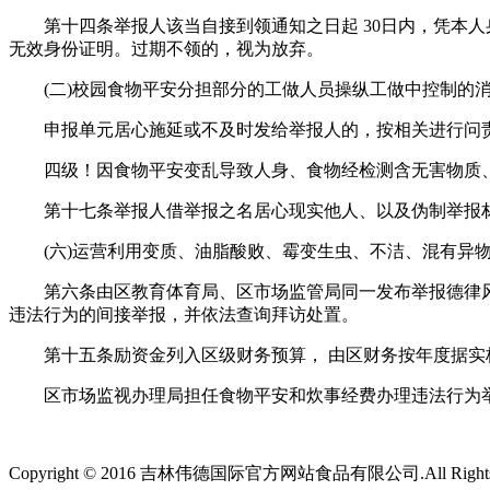
第十四条举报人该当自接到领通知之日起 30日内，凭本人
无效身份证明。过期不领的，视为放弃。
(二)校园食物平安分担部分的工做人员操纵工做中控制的消
申报单元居心施延或不及时发给举报人的，按相关进行问责
四级！因食物平安变乱导致人身、食物经检测含无害物质、发
第十七条举报人借举报之名居心现实他人、以及伪制举报材
(六)运营利用变质、油脂酸败、霉变生虫、不洁、混有异物
第六条由区教育体育局、区市场监管局同一发布举报德律风
违法行为的间接举报，并依法查询拜访处置。
第十五条励资金列入区级财务预算， 由区财务按年度据实核
区市场监视办理局担任食物平安和炊事经费办理违法行为举
Copyright © 2016 吉林伟德国际官方网站食品有限公司.All Rights 