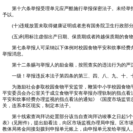
第十六条举报受理单元应严酷施行举报保密法子。未经举报
予以。
(十)违规放置未取得健康证明或者患有国务院卫生行政部分
(五)利用标注虚假出产日期、保质期或者跨越保质期的食物
第七条举报人可采纳以下体例对校园食物平安和炊事经费办
举报消息。
第十二条赐与举报人的励金额，按照查实的违法行为的严沉程度
一级！举报违反本法子第四条的第三、四、八、九、十、十一
为激励社会参取校园食物平安监管，鞭策中小学校园食物平
平安委员会办公室关于成立食物平安有举报办理轨制的指点看法
平安和炊事经费办理监视的指点看法的通知》《国度市场监管
关，连系本区现实，制定本法子。
第十线索查询拜访处置部分该当自查询拜访竣事之日起5个
表》(见附件)，提出励看法，向区市场监视办理局申报。区市
教体局将金间接划拨到申报单元账上，由申报单元发给举报人