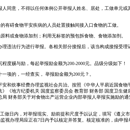
人同意，不得以任何体例公开举报人姓名、居处，工做单元或其
的有碍食物平安疾病的人员处置接触间接入口食物的工做。
原料或食物添加剂；利用无标签的预包拆食物、食物添加剂。
理违法行为进行举报。各相关部分接报后，该当构成接报受理记
赐与励，每起举报励金额为200-2000元。品级分级如下！
项的，一经查实， 举报励金额为200元？。
安和炊事经费办理监视社会共治。按照《中华人平易近国食物平
》《地方纪委机关 国度监察委员会 教育部 财务部 国度卫生健
总局 财务部关于对食物出产运营企业内部举报人举报实施励的通
工做日内，对举报现实、励前提和尺度予以认定，填写《遵义市
场监视办理局应正在7日内予以核定并答复。核定核准的，由申
。