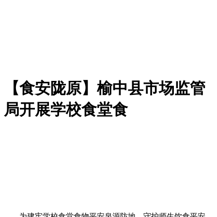
【食安陇原】榆中县市场监管
局开展学校食堂食
为建牢学校食堂食物平安泉源防地，守护师生饮食平安，