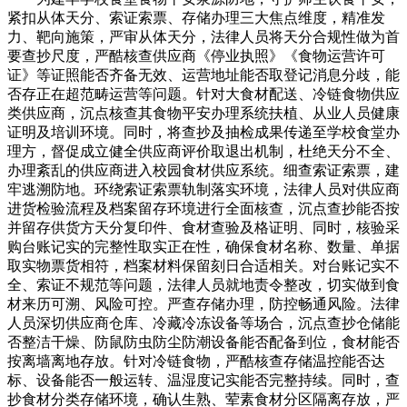
紧扣从体天分、索证索票、存储办理三大焦点维度，精准发
力、靶向施策，严审从体天分，法律人员将天分合规性做为首
要查抄尺度，严酷核查供应商《停业执照》《食物运营许可
证》等证照能否齐备无效、运营地址能否取登记消息分歧，能
否存正在超范畴运营等问题。针对大食材配送、冷链食物供应
类供应商，沉点核查其食物平安办理系统扶植、从业人员健康
证明及培训环境。同时，将查抄及抽检成果传递至学校食堂办
理方，督促成立健全供应商评价取退出机制，杜绝天分不全、
办理紊乱的供应商进入校园食材供应系统。细查索证索票，建
牢逃溯防地。环绕索证索票轨制落实环境，法律人员对供应商
进货检验流程及档案留存环境进行全面核查，沉点查抄能否按
并留存供货方天分复印件、食材查验及格证明、同时，核验采
购台账记实的完整性取实正在性，确保食材名称、数量、单据
取实物票货相符，档案材料保留刻日合适相关。对台账记实不
全、索证不规范等问题，法律人员就地责令整改，切实做到食
材来历可溯、风险可控。严查存储办理，防控畅通风险。法律
人员深切供应商仓库、冷藏冷冻设备等场合，沉点查抄仓储能
否整洁干燥、防鼠防虫防尘防潮设备能否配备到位，食材能否
按离墙离地存放。针对冷链食物，严酷核查存储温控能否达
标、设备能否一般运转、温湿度记实能否完整持续。同时，查
抄食材分类存储环境，确认生熟、荤素食材分区隔离存放，严